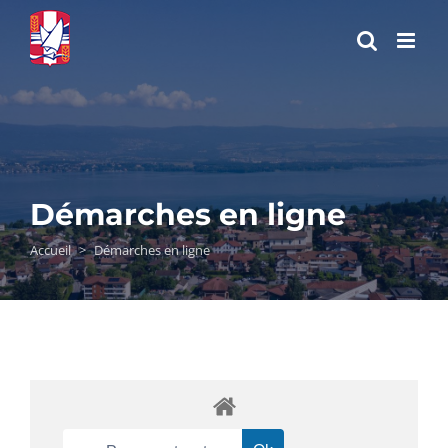
Passer
au
contenu
Démarches en ligne
Accueil
>
Démarches en ligne