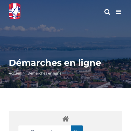
Passer
au
contenu
Démarches en ligne
Accueil
>
Démarches en ligne