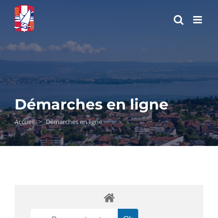
Passer
au
contenu
Démarches en ligne
Accueil
>
Démarches en ligne