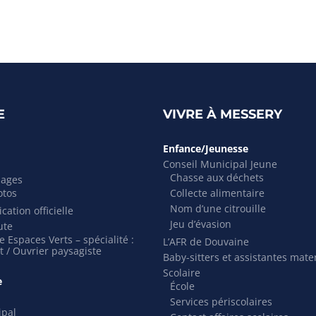
E
VIVRE À MESSERY
Enfance/Jeunesse
Conseil Municipal Jeune
Chasse aux déchets
mages
otos
Collecte alimentaire
Nom d’une citrouille
cation officielle
Jeu d’évasion
ute
 Espaces Verts – spécialité :
L’AFR de Douvaine
t / Ouvrier paysagiste
Baby-sitters et assistantes mate
Scolaire
e
École
Services périscolaires
ipal