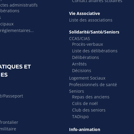
Contact affaires scolaires
actes administratifs
ibérations
Vie Associative
s
Liste des associations
icipaux
 réglementaires…
Solidarité/Santé/Seniors
CCAS/CIAS
Procès-verbaux
Liste des délibérations
Délibérations
Arrêtés
ATIQUES ET
Décisions
ES
Logement Sociaux
Professionnels de santé
Seniors
té/Passeport
Repas des anciens
Colis de noël
Club des seniors
TADispo
rontalier
ilitaire
Info-animation