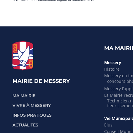
MA MAIRI
Messery
Histoire
Messery en i
MAIRIE DE MESSERY
concours ph
Messery l’appli
La Mairie recr
MA MAIRIE
Technicien.ne
VIVRE À MESSERY
fleurissemen
INFOS PRATIQUES
Vie Municipal
Élus
ACTUALITÉS
Conseil Munic