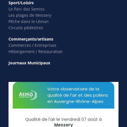
Sport/Loisirs
Le Parc des Semiss
Les plages de Messery
Pêche dans le Léman
Circuits pédestres
Commerçants/artisans
Commerces / Entreprises
Hébergement / Restauration
Journaux Municipaux