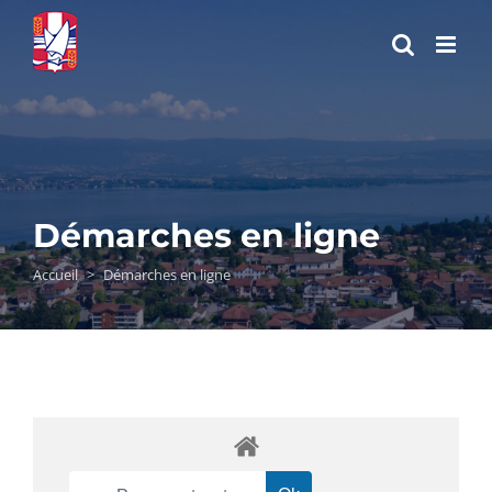
Passer
au
contenu
Démarches en ligne
Accueil
>
Démarches en ligne