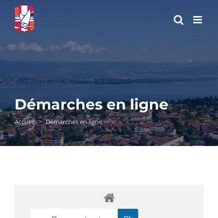
Passer
au
contenu
Démarches en ligne
Accueil
>
Démarches en ligne