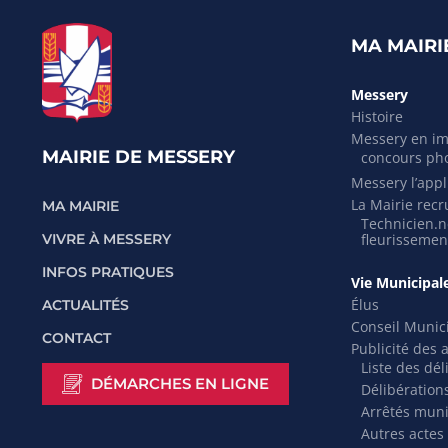
MA MAIRI
Messery
Histoire
Messery en i
MAIRIE DE MESSERY
concours ph
Messery l’appli
La Mairie recr
MA MAIRIE
Technicien.ne
VIVRE À MESSERY
fleurissemen
INFOS PRATIQUES
Vie Municipal
Élus
ACTUALITÉS
Conseil Munic
CONTACT
Publicité des 
Liste des dél
DÉMARCHES EN LIGNE
Délibération
Arrêtés mun
Autres actes