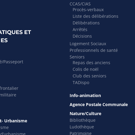
CCAS/CIAS
Procès-verbaux
Liste des délibérations
Délibérations
Arrêtés
ATIQUES ET
Décisions
ES
Logement Sociaux
Professionnels de santé
Seniors
té/Passeport
Repas des anciens
Colis de noël
Club des seniors
TADispo
rontalier
ilitaire
Info-animation
Agence Postale Communale
Nature/Culture
Bibliothèque
- Urbanisme
Ludothèque
isme
Patrimoine
s d’urbanisme