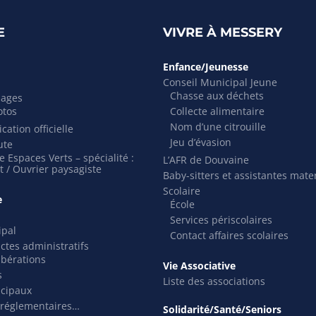
E
VIVRE À MESSERY
Enfance/Jeunesse
Conseil Municipal Jeune
Chasse aux déchets
mages
otos
Collecte alimentaire
Nom d’une citrouille
cation officielle
Jeu d’évasion
ute
 Espaces Verts – spécialité :
L’AFR de Douvaine
t / Ouvrier paysagiste
Baby-sitters et assistantes mate
Scolaire
e
École
Services périscolaires
ipal
Contact affaires scolaires
actes administratifs
ibérations
Vie Associative
s
Liste des associations
icipaux
 réglementaires…
Solidarité/Santé/Seniors