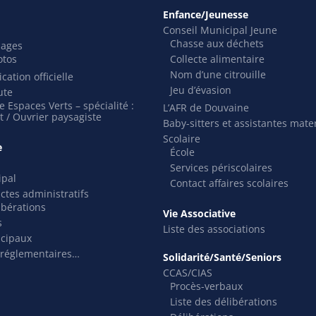
Enfance/Jeunesse
Conseil Municipal Jeune
Chasse aux déchets
mages
otos
Collecte alimentaire
Nom d’une citrouille
cation officielle
Jeu d’évasion
ute
 Espaces Verts – spécialité :
L’AFR de Douvaine
t / Ouvrier paysagiste
Baby-sitters et assistantes mate
Scolaire
e
École
Services périscolaires
ipal
Contact affaires scolaires
actes administratifs
ibérations
Vie Associative
s
Liste des associations
icipaux
 réglementaires…
Solidarité/Santé/Seniors
CCAS/CIAS
Procès-verbaux
Liste des délibérations