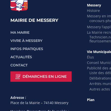
Messery
Histoire
Messery en i
MAIRIE DE MESSERY
concours ph
Messery l’appli
La Mairie recr
MA MAIRIE
Technicien.ne
VIVRE À MESSERY
fleurissemen
INFOS PRATIQUES
Vie Municipal
Élus
ACTUALITÉS
Conseil Munic
CONTACT
Publicité des 
Liste des dél
DÉMARCHES EN LIGNE
Délibération
Arrêtés mun
Autres actes
Adresse :
Plan
Place de la Mairie – 74140 Messery