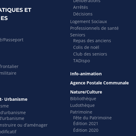
Délibérations
Arrêtés
ATIQUES ET
Décisions
ES
Logement Sociaux
Professionnels de santé
Seniors
té/Passeport
Repas des anciens
Colis de noël
Club des seniors
TADispo
rontalier
ilitaire
Info-animation
Agence Postale Communale
Nature/Culture
Bibliothèque
- Urbanisme
Ludothèque
isme
Patrimoine
s d’urbanisme
Fête du Patrimoine
t d’urbanisme
Édition 2021
nstruire ou d’aménager
Édition 2020
dificatif