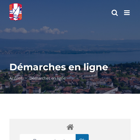
Passer
au
contenu
Démarches en ligne
Accueil
>
Démarches en ligne