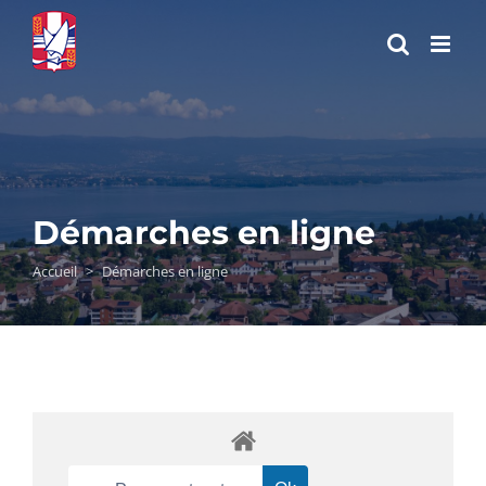
Passer
au
contenu
Démarches en ligne
Accueil
>
Démarches en ligne