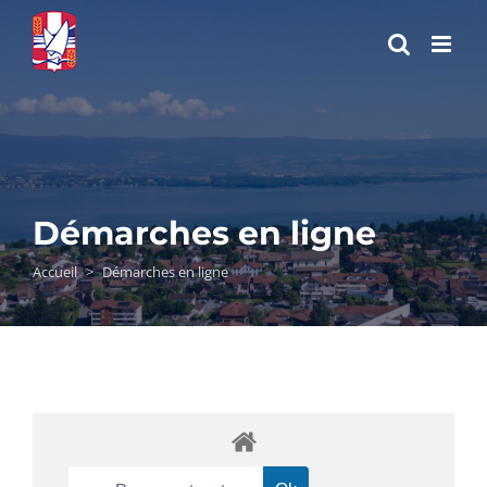
Passer
au
contenu
Démarches en ligne
Accueil
>
Démarches en ligne