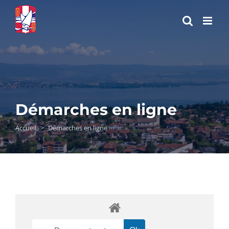
Passer
au
contenu
Démarches en ligne
Accueil
>
Démarches en ligne