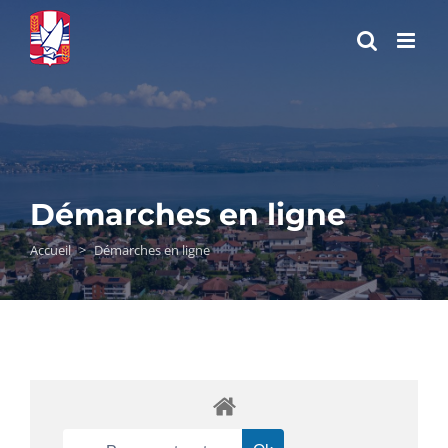
Passer
au
contenu
Démarches en ligne
Accueil
>
Démarches en ligne