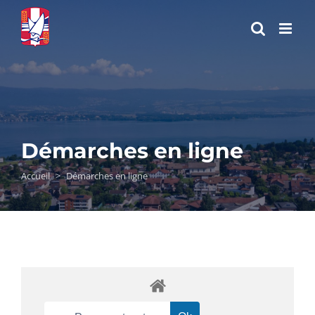
Passer
au
contenu
Démarches en ligne
Accueil
>
Démarches en ligne