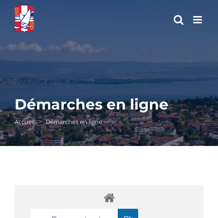
Passer
au
contenu
Démarches en ligne
Accueil
>
Démarches en ligne