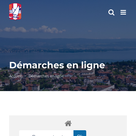
Passer
au
contenu
Démarches en ligne
Accueil
>
Démarches en ligne