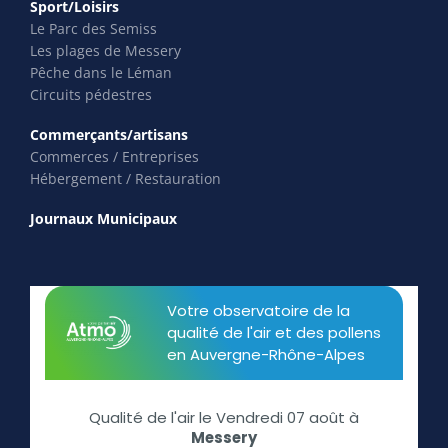
Sport/Loisirs
Le Parc des Semiss
Les plages de Messery
Pêche dans le Léman
Circuits pédestres
Commerçants/artisans
Commerces / Entreprises
Hébergement / Restauration
Journaux Municipaux