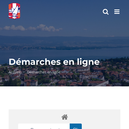
Passer
au
contenu
Démarches en ligne
Accueil
>
Démarches en ligne