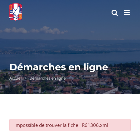
Passer
au
contenu
Démarches en ligne
Accueil
>
Démarches en ligne
Impossible de trouver la fiche : R61306.xml