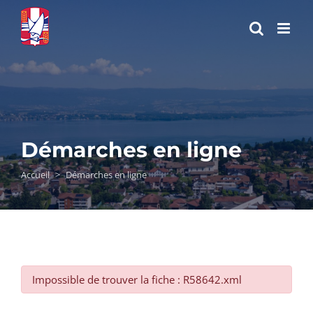
Passer
au
contenu
Démarches en ligne
Accueil
>
Démarches en ligne
Impossible de trouver la fiche : R58642.xml