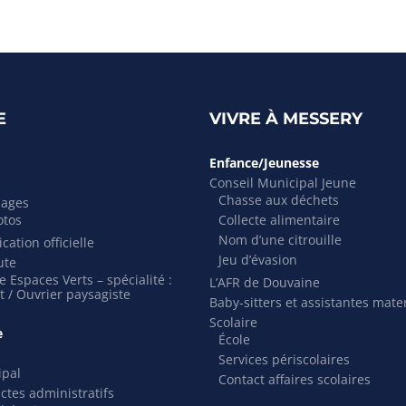
E
VIVRE À MESSERY
Enfance/Jeunesse
Conseil Municipal Jeune
Chasse aux déchets
mages
otos
Collecte alimentaire
Nom d’une citrouille
cation officielle
Jeu d’évasion
ute
 Espaces Verts – spécialité :
L’AFR de Douvaine
t / Ouvrier paysagiste
Baby-sitters et assistantes mate
Scolaire
e
École
Services périscolaires
ipal
Contact affaires scolaires
actes administratifs