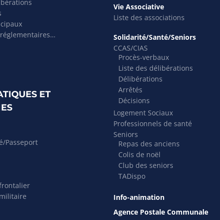
ibérations
Vie Associative
s
Liste des associations
icipaux
 réglementaires…
Solidarité/Santé/Seniors
CCAS/CIAS
Procès-verbaux
Liste des délibérations
Délibérations
Arrêtés
ATIQUES ET
Décisions
ES
Logement Sociaux
Professionnels de santé
Seniors
té/Passeport
Repas des anciens
Colis de noël
Club des seniors
TADispo
rontalier
ilitaire
Info-animation
Agence Postale Communale