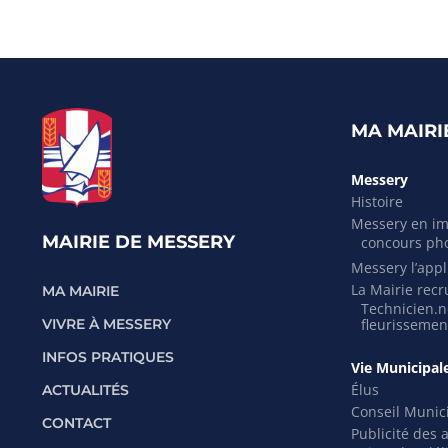
MA MAIRI
Messery
Histoire
Messery en i
MAIRIE DE MESSERY
concours ph
Messery l’appli
La Mairie recr
MA MAIRIE
Technicien.ne
VIVRE À MESSERY
fleurissemen
INFOS PRATIQUES
Vie Municipal
Élus
ACTUALITÉS
Conseil Munic
CONTACT
Publicité des 