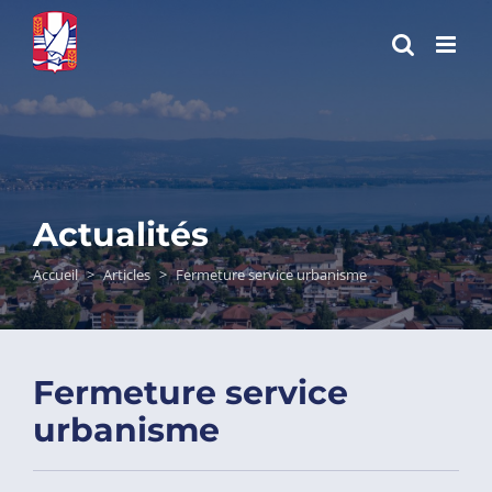
Passer
au
contenu
Actualités
Accueil
>
Articles
>
Fermeture service urbanisme
Fermeture service
urbanisme