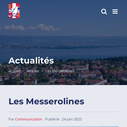
Passer
au
contenu
Actualités
Accueil
>
Articles
>
Les Messerolines
Les Messerolines
Par
Communication
Publié le : 24 juin 2025