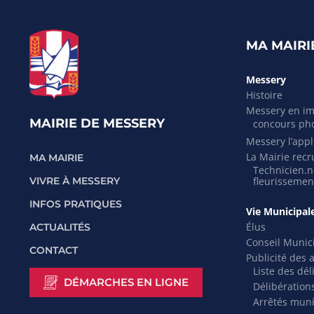
MA MAIRI
Messery
Histoire
Messery en i
MAIRIE DE MESSERY
concours ph
Messery l’appli
La Mairie recr
MA MAIRIE
Technicien.ne
VIVRE À MESSERY
fleurissemen
INFOS PRATIQUES
Vie Municipal
Élus
ACTUALITÉS
Conseil Munic
CONTACT
Publicité des 
Liste des dél
DÉMARCHES EN LIGNE
Délibération
Arrêtés mun