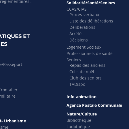
 réglementaires…
Solidarité/Santé/Seniors
CCAS/CIAS
Procès-verbaux
Liste des délibérations
Délibérations
Arrêtés
ATIQUES ET
Décisions
ES
Logement Sociaux
Professionnels de santé
Seniors
té/Passeport
Repas des anciens
Colis de noël
Club des seniors
TADispo
rontalier
ilitaire
Info-animation
Agence Postale Communale
Nature/Culture
Bibliothèque
- Urbanisme
Ludothèque
isme