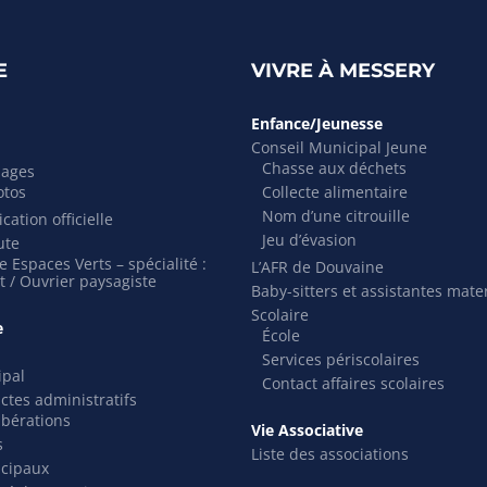
E
VIVRE À MESSERY
Enfance/Jeunesse
Conseil Municipal Jeune
Chasse aux déchets
mages
otos
Collecte alimentaire
Nom d’une citrouille
cation officielle
Jeu d’évasion
ute
 Espaces Verts – spécialité :
L’AFR de Douvaine
t / Ouvrier paysagiste
Baby-sitters et assistantes mate
Scolaire
e
École
Services périscolaires
ipal
Contact affaires scolaires
actes administratifs
ibérations
Vie Associative
s
Liste des associations
icipaux