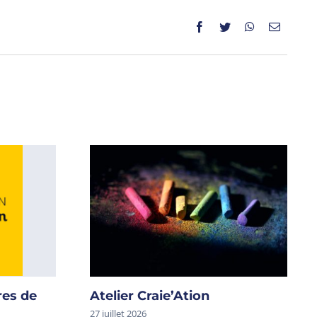
res de
Atelier Craie’Ation
27 juillet 2026