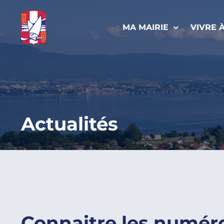
Passer
au
MA MAIRIE
VIVRE 
contenu
Actualités
Connaitre les numér